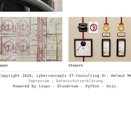
anen
Steuern
Copyright 2026, cyberconcepts IT-Consulting Dr. Helmut M
Impressum
-
Datenschutzerklärung
Powered by
loops
·
BlueBream
·
Python
·
Dojo
.